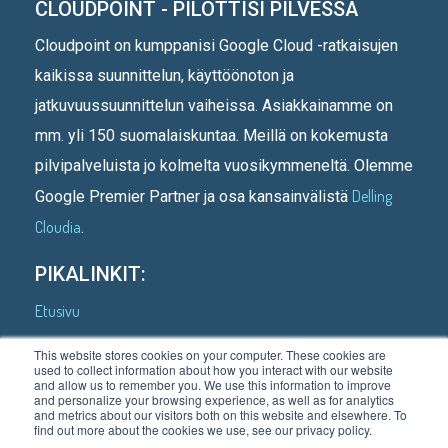
CLOUDPOINT - PILOTTISI PILVESSÄ
Cloudpoint on kumppanisi Google Cloud -ratkaisujen
kaikissa suunnittelun, käyttöönoton ja
jatkuvuussuunnittelun vaiheissa. Asiakkainamme on
mm. yli 150 suomalaiskuntaa. Meillä on kokemusta
pilvipalveluista jo kolmelta vuosikymmeneltä. Olemme
Delling
Google Premier Partner ja osa kansainvälistä
Cloudia
.
PIKALINKIT:
Etusivu
Kenelle teemme
This website stores cookies on your computer. These cookies are
used to collect information about how you interact with our website
Asiakastarinoita
and allow us to remember you. We use this information to improve
and personalize your browsing experience, as well as for analytics
Mitä teemme
and metrics about our visitors both on this website and elsewhere. To
find out more about the cookies we use, see our privacy policy.
Meistä