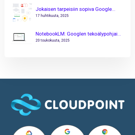
Jokaisen tarpeisiin sopiva Google...
17 huhtikuuta, 2025
NotebookLM: Googlen tekoälypohjai...
20 toukokuuta, 2025