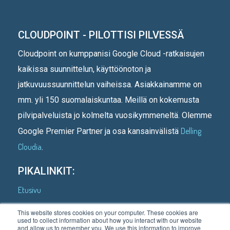
CLOUDPOINT - PILOTTISI PILVESSÄ
Cloudpoint on kumppanisi Google Cloud -ratkaisujen
kaikissa suunnittelun, käyttöönoton ja
jatkuvuussuunnittelun vaiheissa. Asiakkainamme on
mm. yli 150 suomalaiskuntaa. Meillä on kokemusta
pilvipalveluista jo kolmelta vuosikymmeneltä. Olemme
Delling
Google Premier Partner ja osa kansainvälistä
Cloudia
.
PIKALINKIT:
Etusivu
Kenelle teemme
This website stores cookies on your computer. These cookies are
used to collect information about how you interact with our website
Asiakastarinoita
and allow us to remember you. We use this information to improve