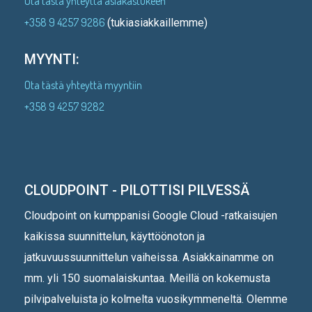
Ota tästä yhteyttä asiakastukeen
+358 9 4257 9286
(tukiasiakkaillemme)
MYYNTI:
Ota tästä yhteyttä myyntiin
+358 9 4257 9282
CLOUDPOINT - PILOTTISI PILVESSÄ
Cloudpoint on kumppanisi Google Cloud -ratkaisujen
kaikissa suunnittelun, käyttöönoton ja
jatkuvuussuunnittelun vaiheissa. Asiakkainamme on
mm. yli 150 suomalaiskuntaa. Meillä on kokemusta
pilvipalveluista jo kolmelta vuosikymmeneltä. Olemme