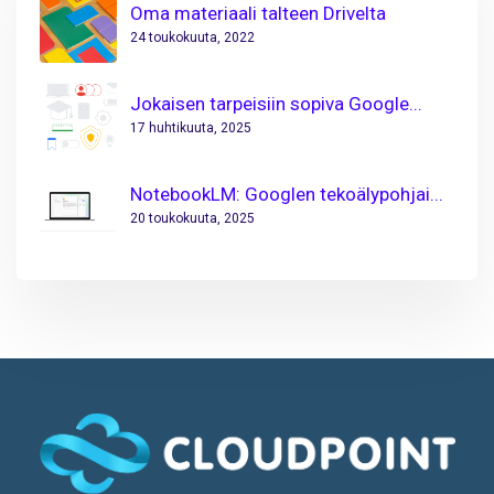
Oma materiaali talteen Drivelta
24 toukokuuta, 2022
Jokaisen tarpeisiin sopiva Google...
17 huhtikuuta, 2025
NotebookLM: Googlen tekoälypohjai...
20 toukokuuta, 2025