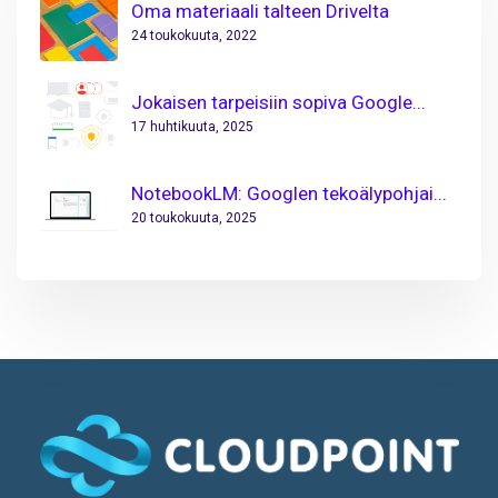
Oma materiaali talteen Drivelta
24 toukokuuta, 2022
Jokaisen tarpeisiin sopiva Google...
17 huhtikuuta, 2025
NotebookLM: Googlen tekoälypohjai...
20 toukokuuta, 2025