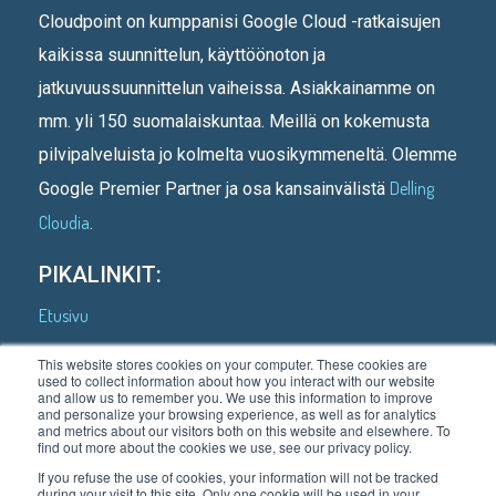
Cloudpoint on kumppanisi Google Cloud -ratkaisujen
kaikissa suunnittelun, käyttöönoton ja
jatkuvuussuunnittelun vaiheissa. Asiakkainamme on
mm. yli 150 suomalaiskuntaa. Meillä on kokemusta
pilvipalveluista jo kolmelta vuosikymmeneltä. Olemme
Delling
Google Premier Partner ja osa kansainvälistä
Cloudia
.
PIKALINKIT:
Etusivu
Kenelle teemme
This website stores cookies on your computer. These cookies are
used to collect information about how you interact with our website
Asiakastarinoita
and allow us to remember you. We use this information to improve
and personalize your browsing experience, as well as for analytics
Mitä teemme
and metrics about our visitors both on this website and elsewhere. To
find out more about the cookies we use, see our privacy policy.
Meistä
If you refuse the use of cookies, your information will not be tracked
during your visit to this site. Only one cookie will be used in your