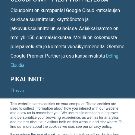
Cloudpoint on kumppanisi Google Cloud -ratkaisujen
kaikissa suunnittelun, käyttöönoton ja
jatkuvuussuunnittelun vaiheissa. Asiakkainamme on
mm. yli 150 suomalaiskuntaa. Meillä on kokemusta
pilvipalveluista jo kolmelta vuosikymmeneltä. Olemme
Delling
Google Premier Partner ja osa kansainvälistä
Cloudia
.
PIKALINKIT:
Etusivu
Kenelle teemme
This website stores cookies on your computer. These cookies are
used to collect information about how you interact with our website
Asiakastarinoita
and allow us to remember you. We use this information to improve
and personalize your browsing experience, as well as for analytics
Mitä teemme
and metrics about our visitors both on this website and elsewhere. To
find out more about the cookies we use, see our privacy policy.
Meistä
If you refuse the use of cookies, your information will not be tracked