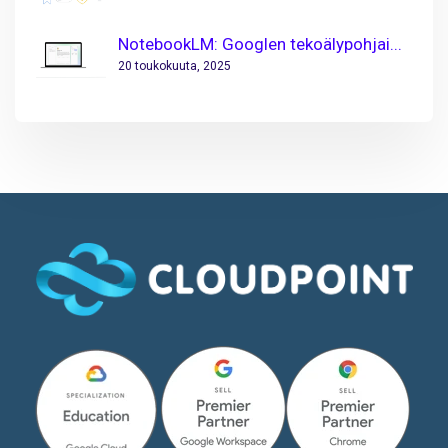
NotebookLM: Googlen tekoälypohjai...
20 toukokuuta, 2025