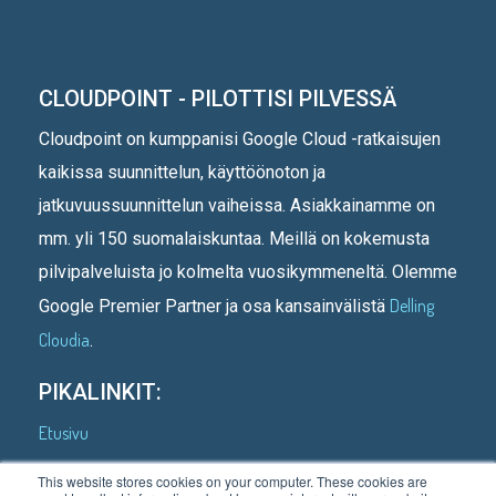
CLOUDPOINT - PILOTTISI PILVESSÄ
Cloudpoint on kumppanisi Google Cloud -ratkaisujen
kaikissa suunnittelun, käyttöönoton ja
jatkuvuussuunnittelun vaiheissa. Asiakkainamme on
mm. yli 150 suomalaiskuntaa. Meillä on kokemusta
pilvipalveluista jo kolmelta vuosikymmeneltä. Olemme
Delling
Google Premier Partner ja osa kansainvälistä
Cloudia
.
PIKALINKIT:
Etusivu
Kenelle teemme
This website stores cookies on your computer. These cookies are