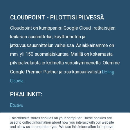
CLOUDPOINT - PILOTTISI PILVESSÄ
Cloudpoint on kumppanisi Google Cloud -ratkaisujen
kaikissa suunnittelun, käyttöönoton ja
jatkuvuussuunnittelun vaiheissa. Asiakkainamme on
mm. yli 150 suomalaiskuntaa. Meillä on kokemusta
pilvipalveluista jo kolmelta vuosikymmeneltä. Olemme
Delling
Google Premier Partner ja osa kansainvälistä
Cloudia
.
PIKALINKIT:
Etusivu
Kenelle teemme
This website stores cookies on your computer. These cookies are
used to collect information about how you interact with our website
Asiakastarinoita
and allow us to remember you. We use this information to improve