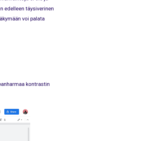
in edelleen täysiverinen
näkymään voi palata
leanharmaa kontrastin