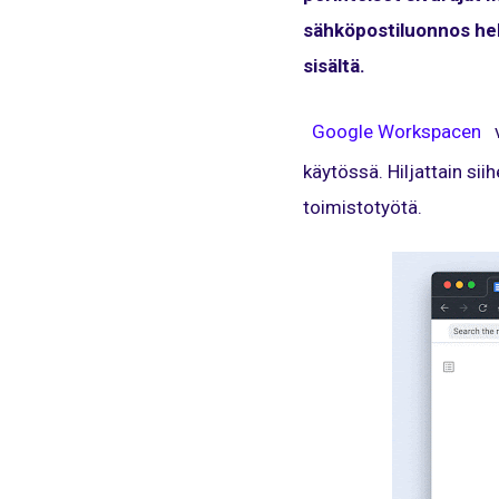
sähköpostiluonnos hel
sisältä.
Google Workspacen
v
käytössä. Hiljattain si
toimistotyötä.