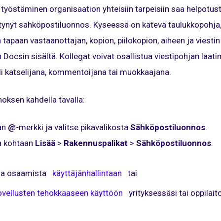
 työstäminen organisaation yhteisiin tarpeisiin saa helpotus
tynyt sähköpostiluonnos. Kyseessä on kätevä taulukkopohja, 
tapaan vastaanottajan, kopion, piilokopion, aiheen ja viestin
n Docsin sisältä. Kollegat voivat osallistua viestipohjan laa
li katselijana, kommentoijana tai muokkaajana.
oksen kahdella tavalla:
aan
@
-merkki ja valitse pikavalikosta
Sähköpostiluonnos
.
ta kohtaan
Lisää
>
Rakennuspalikat
>
Sähköpostiluonnos
.
nta osaamista
käyttäjänhallintaan
tai
vellusten tehokkaaseen käyttöön
yrityksessäsi tai oppilait