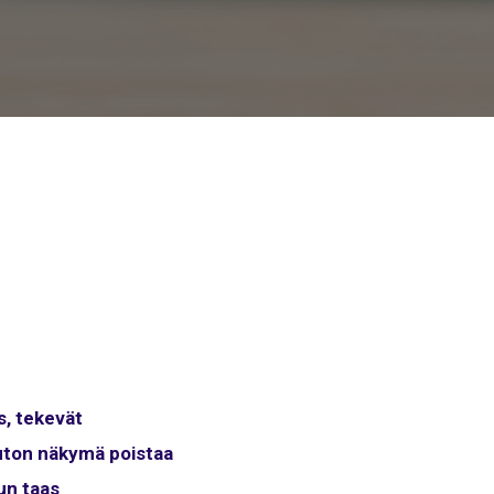
s, tekevät
uton näkymä poistaa
un taas