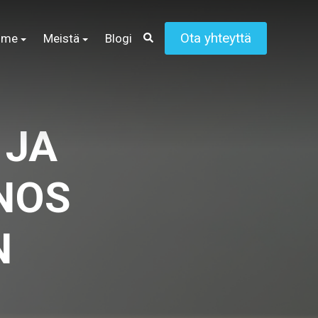
Ota yhteyttä
mme
Meistä
Blogi
 JA
NOS
N