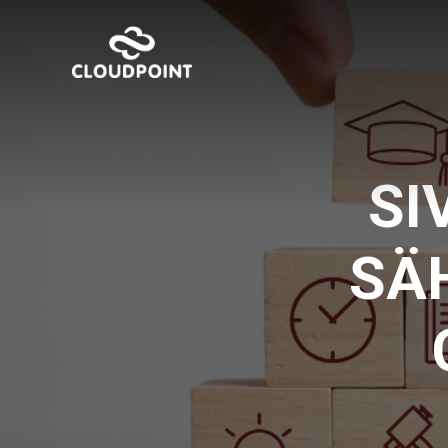
SI
SÄ