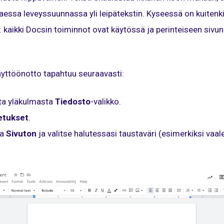
ttaessa leveyssuunnassa yli leipätekstin. Kyseessä on kuitenk
: kaikki Docsin toiminnot ovat käytössä ja perinteiseen sivu
ttöönotto tapahtuu seuraavasti:
a yläkulmasta
Tiedosto
-valikko.
etukset
.
ta
Sivuton
ja valitse halutessasi taustaväri (esimerkiksi vaa