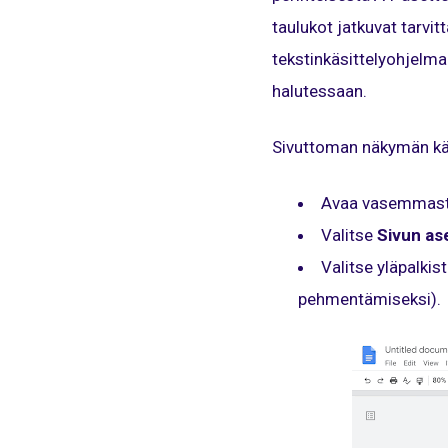
taulukot jatkuvat tarvi
tekstinkäsittelyohjelma
halutessaan.
Sivuttoman näkymän käy
Avaa vasemmast
Valitse
Sivun as
Valitse yläpalkis
pehmentämiseksi).