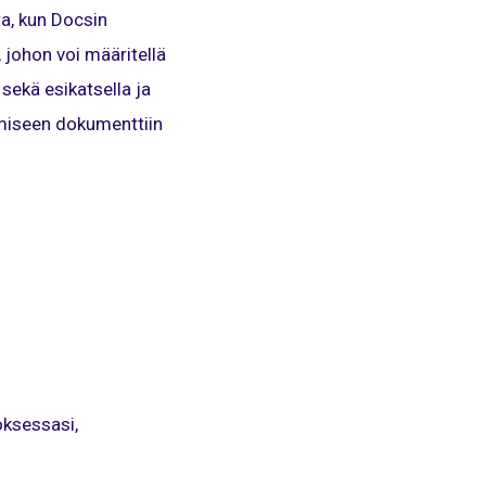
ta, kun Docsin
johon voi määritellä
 sekä esikatsella ja
timiseen dokumenttiin
oksessasi,