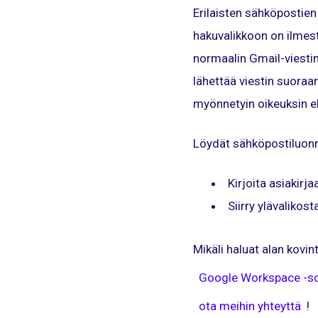
Erilaisten sähköpostien
hakuvalikkoon on ilmes
normaalin Gmail-viestin 
lähettää viestin suoraa
myönnetyin oikeuksin e
Löydät sähköpostiluonn
Kirjoita asiakirj
Siirry ylävalikos
Mikäli haluat alan kovi
Google Workspace -so
ota meihin yhteyttä
!