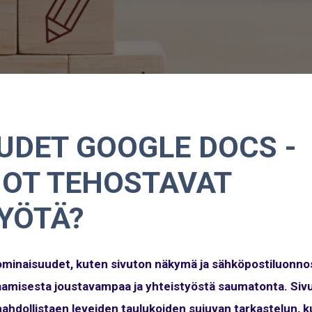
UDET GOOGLE DOCS -
NOT TEHOSTAVAT
YÖTÄ?
minaisuudet, kuten sivuton näkymä ja sähköpostiluonno
misesta joustavampaa ja yhteistyöstä saumatonta. Siv
mahdollistaen leveiden taulukoiden sujuvan tarkastelun, k