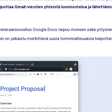
pottaa Gmail-viestien yhteistä luonnostelua ja lähettäm
eteraanisovellus Google Docs taipuu moneen sekä yritysten
ihen on julkaistu merkittäviä uusia toiminnallisuuksia helpott