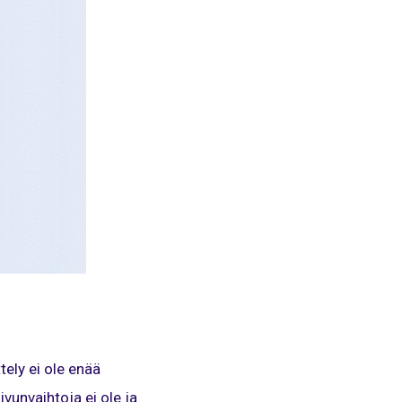
ely ei ole enää
vunvaihtoja ei ole ja