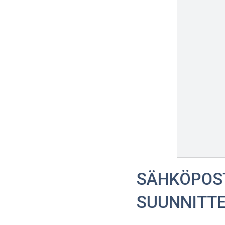
SÄHKÖPOST
SUUNNITT