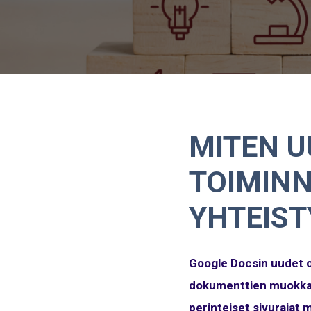
MITEN U
TOIMIN
YHTEIST
Google Docsin uudet o
dokumenttien muokkaa
perinteiset sivurajat 