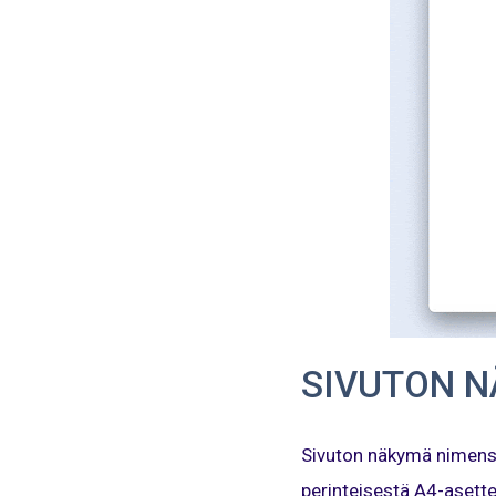
SIVUTON N
Sivuton näkymä nimensä 
perinteisestä A4-asette