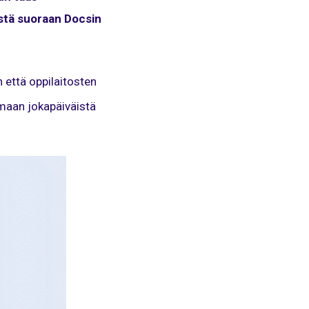
istä suoraan Docsin
 että oppilaitosten
amaan jokapäiväistä