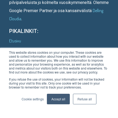
pilvipalveluista jo kolmelta vuosikymmeneltä. Olemme
Delling
Google Premier Partner ja osa kansainvälistä
Cloudia
.
PIKALINKIT:
Etusivu
Kenelle teemme
This website stores cookies on your computer. These cookies are
used to collect information about how you interact with our website
Asiakastarinoita
and allow us to remember you. We use this information to improve
and personalize your browsing experience, as well as for analytics
Mitä teemme
and metrics about our visitors both on this website and elsewhere. To
find out more about the cookies we use, see our privacy policy.
Meistä
If you refuse the use of cookies, your information will not be tracked
during your visit to this site. Only one cookie will be used in your
Blogi
browser to remember not to track your preferences.
Ota yhteyttä
Cookie settings
Accept all
Refuse all
Tietosuojaseloste
Tilaa uutiskirjeemme