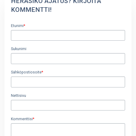
HERÄSIKÖ AJATUS? KIRJOITA
KOMMENTTI!
Etunimi
*
Sukunimi
Sähköpostiosoite
*
Nettisivu
Kommenttisi
*