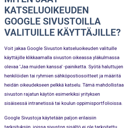
KATSELUOIKEUDEN
GOOGLE SIVUSTOILLA
VALITUILLE KÄYTTÄJILLE?
Voit jakaa Google Sivuston katseluoikeuden valituille
käyttäjille klikkaamalla sivuston oikeassa yläkulmassa
olevaa 'Jaa muiden kanssa' -painiketta. Syötä haluttujen
henkilöiden tai ryhmien sähköpostiosoitteet ja määritä
heidän oikeudekseen pelkkä katselu. Tämä mahdollistaa
sivuston rajatun käytön esimerkiksi yrityksen
sisäisessä intranetissä tai koulun oppimisportfolioissa.
Google Sivustoja käytetään paljon erilaisiin
tarkoituksiin, joissa sivuston sisältö ei ole tarkoitettu