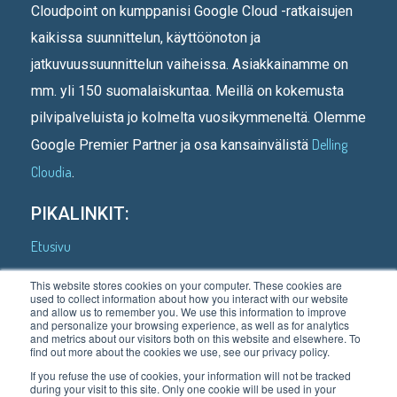
Cloudpoint on kumppanisi Google Cloud -ratkaisujen
kaikissa suunnittelun, käyttöönoton ja
jatkuvuussuunnittelun vaiheissa. Asiakkainamme on
mm. yli 150 suomalaiskuntaa. Meillä on kokemusta
pilvipalveluista jo kolmelta vuosikymmeneltä. Olemme
Delling
Google Premier Partner ja osa kansainvälistä
Cloudia
.
PIKALINKIT:
Etusivu
Kenelle teemme
This website stores cookies on your computer. These cookies are
used to collect information about how you interact with our website
Asiakastarinoita
and allow us to remember you. We use this information to improve
and personalize your browsing experience, as well as for analytics
Mitä teemme
and metrics about our visitors both on this website and elsewhere. To
find out more about the cookies we use, see our privacy policy.
Meistä
If you refuse the use of cookies, your information will not be tracked
during your visit to this site. Only one cookie will be used in your
Blogi