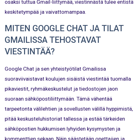
osaksi tuttua Gmail-liittymää, viestinnästä tulee entistä
keskitetympää ja vaivattomampaa.
MITEN GOOGLE CHAT JA TILAT
GMAILISSA TEHOSTAVAT
VIESTINTÄÄ?
Google Chat ja sen yhteistyötilat Gmailissa
suoraviivaistavat koulujen sisäistä viestintää tuomalla
pikaviestit, ryhmäkeskustelut ja tiedostojen jaon
suoraan sähköpostiliittymään. Tämä vähentää
tarpeetonta välilehtien ja sovellusten välillä hyppimistä,
pitää keskusteluhistoriat tallessa ja estää tärkeiden
sähköpostien hukkumisen lyhyiden kysymysten ja
kommenttien sekaan. Näin säästetään opettajien ja