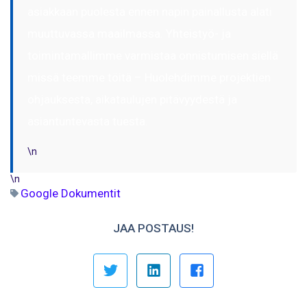
asiakkaan puolesta ennen napin painallusta alati
muuttuvassa maailmassa. Yhteistyö- ja
toimintamallimme varmistaa onnistumisen siellä
missä teemme töitä – Huolehdimme projektien
ohjauksesta, aikataulujen pitävyydestä ja
asiantuntevasta tuesta.
\n
\n
Google Dokumentit
JAA POSTAUS!