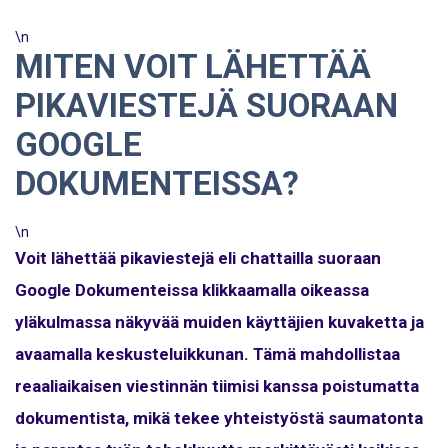
\n
MITEN VOIT LÄHETTÄÄ
PIKAVIESTEJÄ SUORAAN
GOOGLE
DOKUMENTEISSA?
\n
Voit lähettää pikaviestejä eli chattailla suoraan
Google Dokumenteissa klikkaamalla oikeassa
yläkulmassa näkyvää muiden käyttäjien kuvaketta ja
avaamalla keskusteluikkunan. Tämä mahdollistaa
reaaliaikaisen viestinnän tiimisi kanssa poistumatta
dokumentista, mikä tekee yhteistyöstä saumatonta