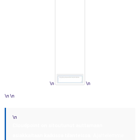
\n
\n
\n \n
\n
Cloudpoint on sitoutunut auttamaan
asiakkaitaan kaikissa tilanteissa.
Ajattelemme