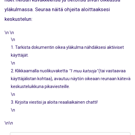
yläkulmassa. Seuraa näitä ohjeita aloittaaksesi
keskustelun:
\n \n
\n
Tarkista dokumentin oikea yläkulma nähdäksesi aktiiviset
käyttäjät.
\n
Klikkaamalla nuolikuvaketta
"1 muu katsoja"
(tai vastaavaa
käyttäjälistan kohtaa), avautuu näytön oikeaan reunaan kätevä
keskusteluikkuna pikaviesteille.
\n
Kirjoita viestisi ja aloita reaaliaikainen chatti!
\n
\n\n