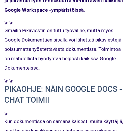
ja parantaa työn tehokkuutta merkittävästi kaikissa
Google Workspace -ympäristöissä.
\n \n
Gmailin Pikaviestin on tuttu työväline, mutta myös
Google Dokumenttien sisällä voi lähettää pikaviestejä
poistumatta työstettävästä dokumentista. Toimintoa
on mahdollista hyödyntää helposti kaikissa Google
Dokumenteissa.
\n \n
PIKAOHJE: NÄIN GOOGLE DOCS -
CHAT TOIMII
\n
Kun dokumentissa on samanaikaisesti muita käyttäjiä,
näet heidän kuvakkeensa ja tietonsa sivun oikeassa