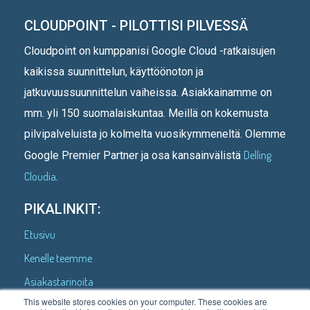
CLOUDPOINT - PILOTTISI PILVESSÄ
Cloudpoint on kumppanisi Google Cloud -ratkaisujen
kaikissa suunnittelun, käyttöönoton ja
jatkuvuussuunnittelun vaiheissa. Asiakkainamme on
mm. yli 150 suomalaiskuntaa. Meillä on kokemusta
pilvipalveluista jo kolmelta vuosikymmeneltä. Olemme
Delling
Google Premier Partner ja osa kansainvälistä
Cloudia
.
PIKALINKIT:
Etusivu
Kenelle teemme
Asiakastarinoita
This website stores cookies on your computer. These cookies are
Mitä teemme