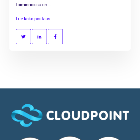
toiminnoissa on ...
Lue koko postaus