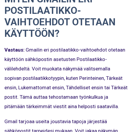
POSTILAATIKKO-
VAIHTOEHDOT OTETAAN
KÄYTTÖÖN?
Vastaus:
Gmailin eri postilaatikko-vaihtoehdot otetaan
käyttöön sähköpostin asetusten Postilaatikko-
välilehdeltä. Voit muokata näkymää valitsemalla
sopivan postilaatikkotyypin, kuten Perinteinen, Tärkeät
ensin, Lukemattomat ensin, Tähdelliset ensin tai Tärkeät
postit. Tämä auttaa tehostamaan työnkulkua ja
pitämään tärkeimmät viestit aina helposti saatavilla.
Gmail tarjoaa useita joustavia tapoja järjestää
sähköpostit tarpeidesi mukaan. Voit jakaa näkymän