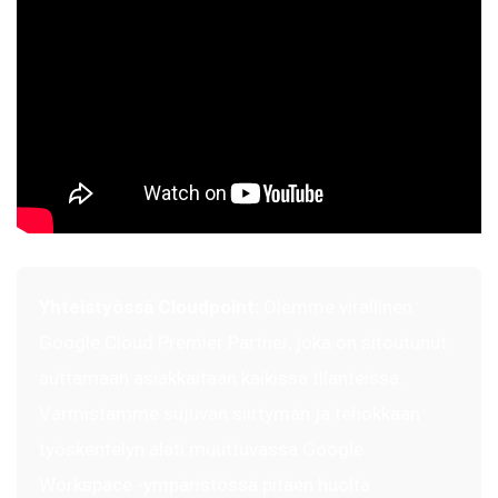
Yhteistyössä Cloudpoint:
Olemme virallinen
Google Cloud Premier Partner, joka on sitoutunut
auttamaan asiakkaitaan kaikissa tilanteissa.
Varmistamme sujuvan siirtymän ja tehokkaan
työskentelyn alati muuttuvassa Google
Workspace -ympäristössä pitäen huolta