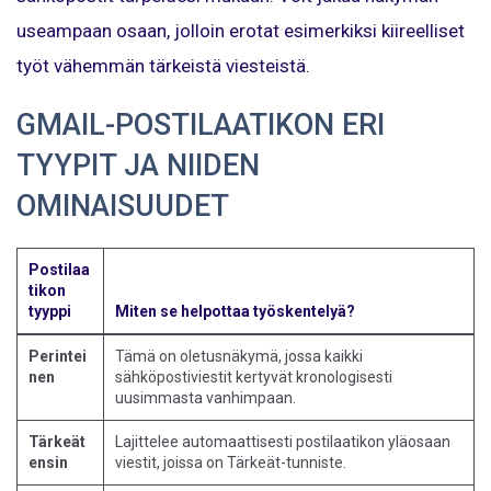
useampaan osaan, jolloin erotat esimerkiksi kiireelliset
työt vähemmän tärkeistä viesteistä.
GMAIL-POSTILAATIKON ERI
TYYPIT JA NIIDEN
OMINAISUUDET
Postilaa
tikon
tyyppi
Miten se helpottaa työskentelyä?
Perintei
Tämä on oletusnäkymä, jossa kaikki
nen
sähköpostiviestit kertyvät kronologisesti
uusimmasta vanhimpaan.
Tärkeät
Lajittelee automaattisesti postilaatikon yläosaan
ensin
viestit, joissa on Tärkeät-tunniste.