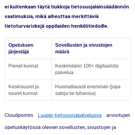
ei kuitenkaan täytä tiukkoja tietosuojalainsäädännön
vaatimuksia, mikä aiheuttaa merkittäviä
tietoturvariskejä oppilaiden henkilötiedoille.
Opetuksen
Sovellusten ja sivustojen
järjestäjä
määrä
Pienet kunnat
Keskimäärin 100+ digitaalista
palvelua
Keskisuuret ja
Huomattavasti enemmän (jopa
suuret kunnat
satoja tai tuhansia)
Cloudpointin
Luuppi-tietosuojapalvelussa
arvioitujen
opetuskäytössä olevien sovellusten, sivustojen ja