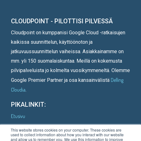
CLOUDPOINT - PILOTTISI PILVESSÄ
Cloudpoint on kumppanisi Google Cloud -ratkaisujen
kaikissa suunnittelun, käyttöönoton ja
jatkuvuussuunnittelun vaiheissa. Asiakkainamme on
mm. yli 150 suomalaiskuntaa. Meillä on kokemusta
pilvipalveluista jo kolmelta vuosikymmeneltä. Olemme
Delling
Google Premier Partner ja osa kansainvälistä
Cloudia
.
PIKALINKIT:
Etusivu
Kenelle teemme
This website stores cookies on your computer. These cookies are
used to collect information about how you interact with our website
Asiakastarinoita
and allow us to remember you. We use this information to improve