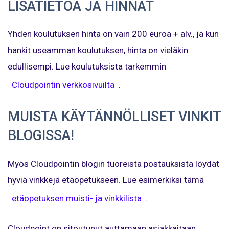
LISÄTIETOA JA HINNAT
Yhden koulutuksen hinta on vain 200 euroa + alv., ja kun
hankit useamman koulutuksen, hinta on vieläkin
edullisempi. Lue koulutuksista tarkemmin
Cloudpointin verkkosivuilta
.
MUISTA KÄYTÄNNÖLLISET VINKIT
BLOGISSA!
Myös Cloudpointin blogin tuoreista postauksista löydät
hyviä vinkkejä etäopetukseen. Lue esimerkiksi tämä
etäopetuksen muisti- ja vinkkilista
.
Cloudpoint on sitoutunut auttamaan asiakkaitaan