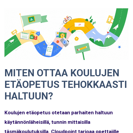
MITEN OTTAA KOULUJEN
ETÄOPETUS TEHOKKAASTI
HALTUUN?
Koulujen etäopetus otetaan parhaiten haltuun
käytännönläheisillä, tunnin mittaisilla
täsmäkoulutuksilla. Cloudpoint tarjoaa opettajille