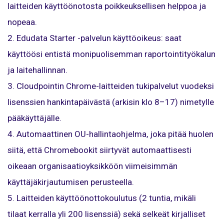
laitteiden käyttöönotosta poikkeuksellisen helppoa ja
nopeaa.
2. Edudata Starter -palvelun käyttöoikeus: saat
käyttöösi entistä monipuolisemman raportointityökalun
ja laitehallinnan.
3. Cloudpointin Chrome-laitteiden tukipalvelut vuodeksi
lisenssien hankintapäivästä (arkisin klo 8–17) nimetylle
pääkäyttäjälle.
4. Automaattinen OU-hallintaohjelma, joka pitää huolen
siitä, että Chromebookit siirtyvät automaattisesti
oikeaan organisaatioyksikköön viimeisimmän
käyttäjäkirjautumisen perusteella.
5. Laitteiden käyttöönottokoulutus (2 tuntia, mikäli
tilaat kerralla yli 200 lisenssiä) sekä selkeät kirjalliset