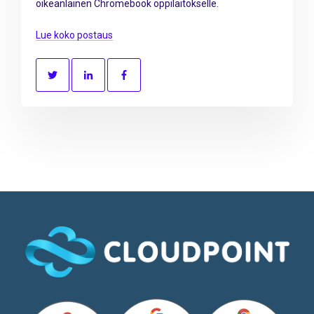
oikeanlainen Chromebook oppilaitokselle.
Lue koko postaus