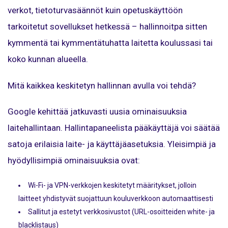
verkot, tietoturvasäännöt kuin opetuskäyttöön
tarkoitetut sovellukset hetkessä – hallinnoitpa sitten
kymmentä tai kymmentätuhatta laitetta koulussasi tai
koko kunnan alueella.
Mitä kaikkea keskitetyn hallinnan avulla voi tehdä?
Google kehittää jatkuvasti uusia ominaisuuksia
laitehallintaan. Hallintapaneelista pääkäyttäjä voi säätää
satoja erilaisia laite- ja käyttäjäasetuksia. Yleisimpiä ja
hyödyllisimpiä ominaisuuksia ovat:
Wi-Fi- ja VPN-verkkojen keskitetyt määritykset, jolloin
laitteet yhdistyvät suojattuun kouluverkkoon automaattisesti
Sallitut ja estetyt verkkosivustot (URL-osoitteiden white- ja
blacklistaus)