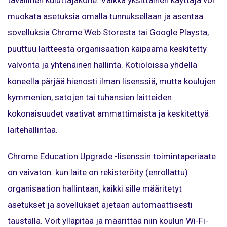
tavallinen kuluttajakone. Vaikka yksittäinen käyttäjä voi
muokata asetuksia omalla tunnuksellaan ja asentaa
sovelluksia Chrome Web Storesta tai Google Playsta,
puuttuu laitteesta organisaation kaipaama keskitetty
valvonta ja yhtenäinen hallinta. Kotioloissa yhdellä
koneella pärjää hienosti ilman lisenssiä, mutta koulujen
kymmenien, satojen tai tuhansien laitteiden
kokonaisuudet vaativat ammattimaista ja keskitettyä
laitehallintaa.
Chrome Education Upgrade -lisenssin toimintaperiaate
on vaivaton: kun laite on rekisteröity (enrollattu)
organisaation hallintaan, kaikki sille määritetyt
asetukset ja sovellukset ajetaan automaattisesti
taustalla. Voit ylläpitää ja määrittää niin koulun Wi-Fi-