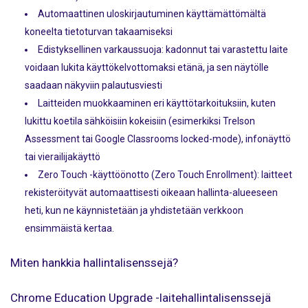
Automaattinen uloskirjautuminen käyttämättömältä
koneelta tietoturvan takaamiseksi
Edistyksellinen varkaussuoja: kadonnut tai varastettu laite
voidaan lukita käyttökelvottomaksi etänä, ja sen näytölle
saadaan näkyviin palautusviesti
Laitteiden muokkaaminen eri käyttötarkoituksiin, kuten
lukittu koetila sähköisiin kokeisiin (esimerkiksi Trelson
Assessment tai Google Classrooms locked-mode), infonäyttö
tai vierailijakäyttö
Zero Touch -käyttöönotto (Zero Touch Enrollment): laitteet
rekisteröityvät automaattisesti oikeaan hallinta-alueeseen
heti, kun ne käynnistetään ja yhdistetään verkkoon
ensimmäistä kertaa.
Miten hankkia hallintalisenssejä?
Chrome Education Upgrade -laitehallintalisenssejä