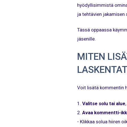
hyödyllisimmistä omina
ja tehtävien jakamisen 
Tässä oppaassa käymme l
jäsenille.
MITEN LIS
LASKENTA
Voit lisätä kommentin h
1.
Valitse solu tai alue
2.
Avaa kommentti-ik
- Klikkaa solua hiiren oi