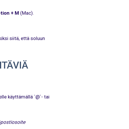
tion + M
(Mac).
si siitä, että soluun
HTÄVIÄ
le käyttämällä `@`- tai
öpostiosoite