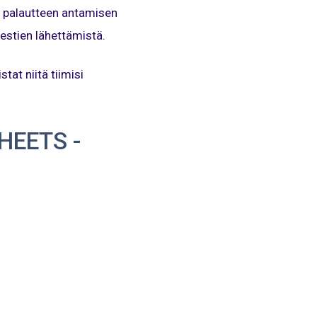
, palautteen antamisen
iestien lähettämistä.
at niitä tiimisi
HEETS -