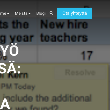
Ota yhteyttä
mme
Meistä
Blogi
TYÖ
SÄ:
JA