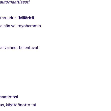
a automaattisesti
intaruudun
"Määritä
onka hän voi myöhemmin
älivaiheet tallentuvat
saatiotasi
us, käyttöönotto tai