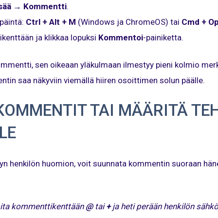
sää
→
Kommentti
.
päintä:
Ctrl + Alt + M
(Windows ja ChromeOS) tai
Cmd + Op
ikenttään ja klikkaa lopuksi
Kommentoi
-painiketta.
ommentti, sen oikeaan yläkulmaan ilmestyy pieni kolmio merkik
entin saa näkyviin viemällä hiiren osoittimen solun päälle.
KOMMENTIT TAI MÄÄRITÄ TE
LLE
tyn henkilön huomion, voit suunnata kommentin suoraan hänel
oita kommenttikenttään
@
tai
+
ja heti perään henkilön sähk