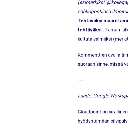
(esimerkiksi `@kollega@y
sähköpostiinsa ilmoitu
Tehtäväksi määrittäm
tehtäväksi"
. Tämän jäl
kuitata valmiiksi (merkit
Kommenttien avulla tiimi
suoraan sinne, missä va
---
Lähde: Google Workspac
Cloudpoint on viralli
hyödyntämään pilvipalvel