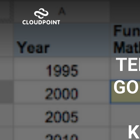
TE
GO
K