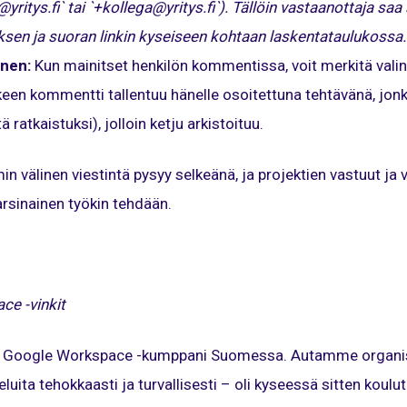
ritys.fi` tai `+kollega@yritys.fi`). Tällöin vastaanottaja sa
ksen ja suoran linkin kyseiseen kohtaan laskentataulukossa.
inen:
Kun mainitset henkilön kommentissa, voit merkitä val
keen kommentti tallentuu hänelle osoitettuna tehtävänä, j
ä ratkaistuksi), jolloin ketju arkistoituu.
n välinen viestintä pysyy selkeänä, ja projektien vastuut ja v
rsinainen työkin tehdään.
e -vinkit
nen Google Workspace -kumppani Suomessa. Autamme organi
uita tehokkaasti ja turvallisesti – oli kyseessä sitten koulut