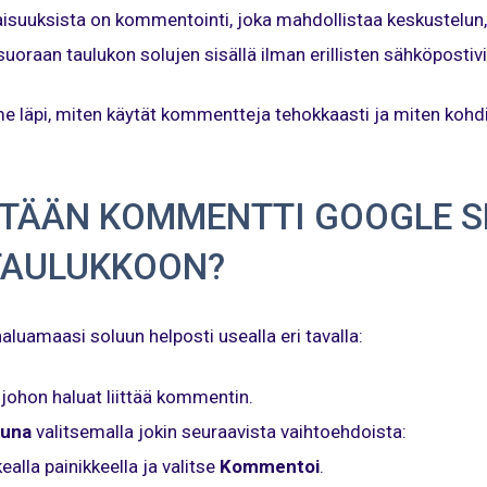
isuuksista on kommentointi, joka mahdollistaa keskustelun
suoraan taulukon solujen sisällä ilman erillisten sähköpostiv
äpi, miten käytät kommentteja tehokkaasti ja miten kohdist
ÄTÄÄN KOMMENTTI GOOGLE S
TAULUKKOON?
aluamaasi soluun helposti usealla eri tavalla:
, johon haluat liittää kommentin.
kuna
valitsemalla jokin seuraavista vaihtoehdoista:
kealla painikkeella ja valitse
Kommentoi
.