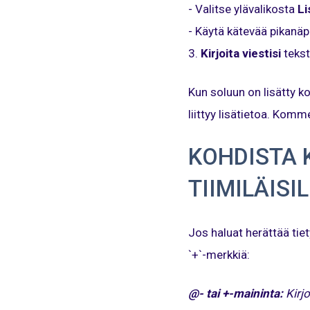
- Valitse ylävalikosta
Li
- Käytä kätevää pikanäp
3.
Kirjoita viestisi
tekst
Kun soluun on lisätty k
liittyy lisätietoa. Komm
KOHDISTA 
TIIMILÄISI
Jos haluat herättää tie
`+`-merkkiä:
@- tai +-maininta:
Kirj