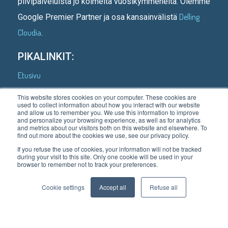
pilvipalveluista jo kolmelta vuosikymmeneltä. Olemme
Delling
Google Premier Partner ja osa kansainvälistä
Cloudia
.
PIKALINKIT:
Etusivu
Kenelle teemme
This website stores cookies on your computer. These cookies are
used to collect information about how you interact with our website
Asiakastarinoita
and allow us to remember you. We use this information to improve
and personalize your browsing experience, as well as for analytics
Mitä teemme
and metrics about our visitors both on this website and elsewhere. To
find out more about the cookies we use, see our privacy policy.
Meistä
If you refuse the use of cookies, your information will not be tracked
during your visit to this site. Only one cookie will be used in your
Blogi
browser to remember not to track your preferences.
Ota yhteyttä
Cookie settings
Accept all
Refuse all
Tietosuojaseloste
Tilaa uutiskirjeemme