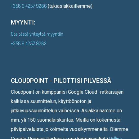
+358 9 4257 9286
(tukiasiakkaillemme)
MYYNTI:
Ota tästä yhteyttä myyntiin
+358 9 4257 9282
CLOUDPOINT - PILOTTISI PILVESSÄ
Cloudpoint on kumppanisi Google Cloud -ratkaisujen
kaikissa suunnittelun, käyttöönoton ja
jatkuvuussuunnittelun vaiheissa. Asiakkainamme on
mm. yli 150 suomalaiskuntaa. Meillä on kokemusta
pilvipalveluista jo kolmelta vuosikymmeneltä. Olemme
Delling
Google Premier Partner ja osa kansainvälistä