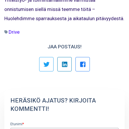
Yhteistyö- ja toimintamallimme varmistaa
onnistumisen siellä missä teemme töitä –
Huolehdimme sparrauksesta ja aikataulun pitävyydestä.
Drive
JAA POSTAUS!
HERÄSIKÖ AJATUS? KIRJOITA
KOMMENTTI!
Etunimi
*